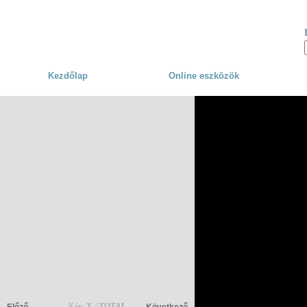
Skip to main content
Kezdőlap
Online eszközök
Kép:
X
/
TOTAL