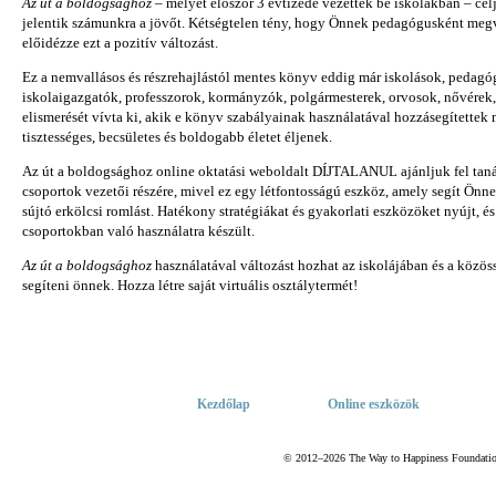
Az út a boldogsághoz
– melyet először 3 évtizede vezettek be iskolákban – célja
jelentik számunkra a jövőt. Kétségtelen tény, hogy Önnek pedagógusként megv
előidézze ezt a pozitív változást.
Ez a nemvallásos és részrehajlástól mentes könyv eddig már iskolások, pedagó
iskolaigazgatók, professzorok, kormányzók, polgármesterek, orvosok, nővérek
elismerését vívta ki, akik e könyv szabályainak használatával hozzásegítettek
tisztességes, becsületes és boldogabb életet éljenek.
Az út a boldogsághoz online oktatási weboldalt DÍJTALANUL ajánljuk fel tanár
csoportok vezetői részére, mivel ez egy létfontosságú eszköz, amely segít Önn
sújtó erkölcsi romlást. Hatékony stratégiákat és gyakorlati eszközöket nyújt, 
csoportokban való használatra készült.
Az út a boldogsághoz
használatával változást hozhat az iskolájában és a köz
segíteni önnek. Hozza létre saját virtuális osztálytermét!
Kezdőlap
Online eszközök
© 2012–2026 The Way to Happiness Foundation 