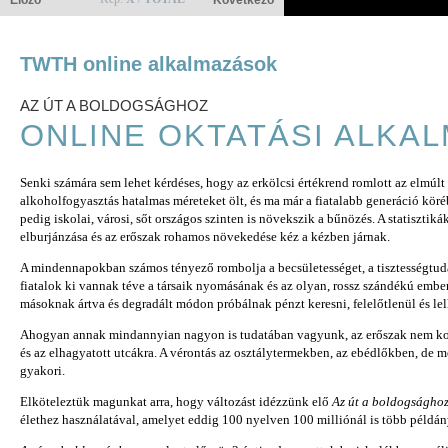
Előző
Következő
TWTH online alkalmazások
AZ ÚT A BOLDOGSÁGHOZ
ONLINE OKTATÁSI ALKA
Senki számára sem lehet kérdéses, hogy az erkölcsi értékrend romlott az elmúlt
alkoholfogyasztás hatalmas méreteket ölt, és ma már a fiatalabb generáció köréb
pedig iskolai, városi, sőt országos szinten is növekszik a bűnözés. A statisztik
elburjánzása és az erőszak rohamos növekedése kéz a kézben járnak.
A mindennapokban számos tényező rombolja a becsületességet, a tisztességtuda
fiatalok ki vannak téve a társaik nyomásának és az olyan, rossz szándékú embe
másoknak ártva és degradált módon próbálnak pénzt keresni, felelőtlenül és lel
Ahogyan annak mindannyian nagyon is tudatában vagyunk, az erőszak nem korl
és az elhagyatott utcákra. A vérontás az osztálytermekben, az ebédlőkben, de m
gyakori.
Elköteleztük magunkat arra, hogy változást idézzünk elő
Az út a boldogságho
élethez használatával, amelyet eddig 100 nyelven 100 milliónál is több példán