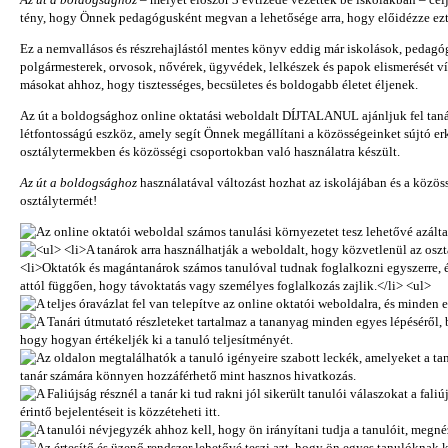
tény, hogy Önnek pedagógusként megvan a lehetősége arra, hogy előidézze ezt 
Ez a nemvallásos és részrehajlástól mentes könyv eddig már iskolások, pedagó
polgármesterek, orvosok, nővérek, ügyvédek, lelkészek és papok elismerését ví
másokat ahhoz, hogy tisztességes, becsületes és boldogabb életet éljenek.
Az út a boldogsághoz online oktatási weboldalt DÍJTALANUL ajánljuk fel tanáro
létfontosságú eszköz, amely segít Önnek megállítani a közösségeinket sújtó erk
osztálytermekben és közösségi csoportokban való használatra készült.
Az út a boldogsághoz
használatával változást hozhat az iskolájában és a közös
osztálytermét!