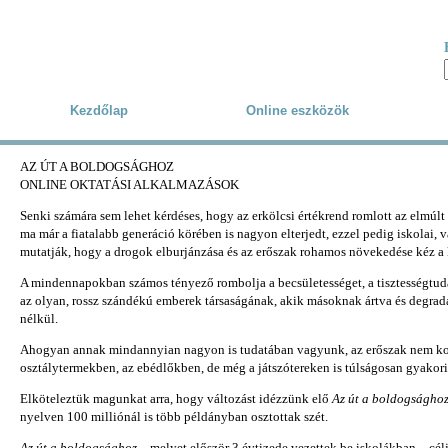
Skip to main content
Kezdőlap
Online eszközök
AZ ÚT A BOLDOGSÁGHOZ
ONLINE OKTATÁSI ALKALMAZÁSOK
Senki számára sem lehet kérdéses, hogy az erkölcsi értékrend romlott az elmúlt
ma már a fiatalabb generáció körében is nagyon elterjedt, ezzel pedig iskolai, vá
mutatják, hogy a drogok elburjánzása és az erőszak rohamos növekedése kéz a 
A mindennapokban számos tényező rombolja a becsületességet, a tisztességtudat
az olyan, rossz szándékú emberek társaságának, akik másoknak ártva és degradál
nélkül.
Ahogyan annak mindannyian nagyon is tudatában vagyunk, az erőszak nem korlát
osztálytermekben, az ebédlőkben, de még a játszótereken is túlságosan gyakori
Elköteleztük magunkat arra, hogy változást idézzünk elő
Az út a boldogságho
nyelven 100 milliónál is több példányban osztottak szét.
Az út a boldogsághoz
– melyet először 3 évtizede vezettek be iskolákban – célj