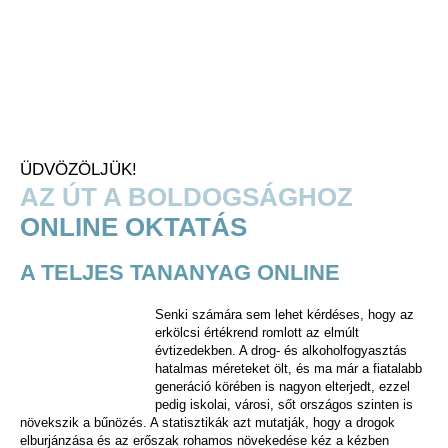
Skip to main content
ÜDVÖZÖLJÜK!
AZ ÚT A BOLDOGSÁGHOZ
ONLINE OKTATÁS
A TELJES TANANYAG ONLINE
Senki számára sem lehet kérdéses, hogy az
erkölcsi értékrend romlott az elmúlt
évtizedekben. A drog- és alkoholfogyasztás
hatalmas méreteket ölt, és ma már a fiatalabb
generáció körében is nagyon elterjedt, ezzel
pedig iskolai, városi, sőt országos szinten is
növekszik a bűnözés. A statisztikák azt mutatják, hogy a drogok
elburjánzása és az erőszak rohamos növekedése kéz a kézben