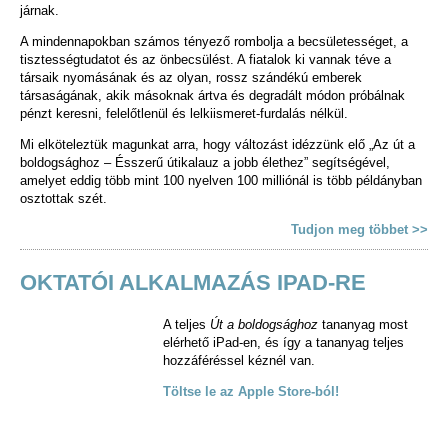
járnak.
A mindennapokban számos tényező rombolja a becsületességet, a
tisztességtudatot és az önbecsülést. A fiatalok ki vannak téve a
társaik nyomásának és az olyan, rossz szándékú emberek
társaságának, akik másoknak ártva és degradált módon próbálnak
pénzt keresni, felelőtlenül és lelkiismeret-furdalás nélkül.
Mi elköteleztük magunkat arra, hogy változást idézzünk elő „Az út a
boldogsághoz – Ésszerű útikalauz a jobb élethez” segítségével,
amelyet eddig több mint 100 nyelven 100 milliónál is több példányban
osztottak szét.
Tudjon meg többet >>
OKTATÓI ALKALMAZÁS IPAD-RE
A teljes
Út a boldogsághoz
tananyag most
elérhető iPad-en, és így a tananyag teljes
hozzáféréssel kéznél van.
Töltse le az Apple Store-ból!