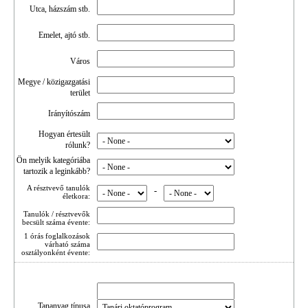
Utca, házszám stb.
Emelet, ajtó stb.
Város
Megye / közigazgatási
terület
Irányítószám
Hogyan értesült
rólunk?
Ön melyik kategóriába
tartozik a leginkább?
A résztvevő tanulók
-
életkora:
Tanulók / résztvevők
becsült száma évente:
1 órás foglalkozások
várható száma
osztályonként évente:
Tananyag típusa