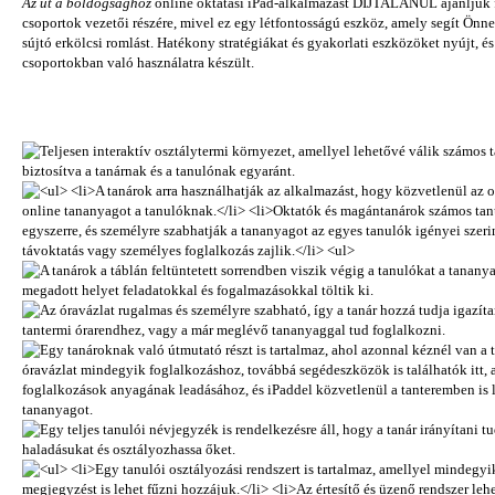
Az út a boldogsághoz
online oktatási iPad-alkalmazást DÍJTALANUL ajánljuk fe
csoportok vezetői részére, mivel ez egy létfontosságú eszköz, amely segít Önn
sújtó erkölcsi romlást. Hatékony stratégiákat és gyakorlati eszközöket nyújt, 
csoportokban való használatra készült.