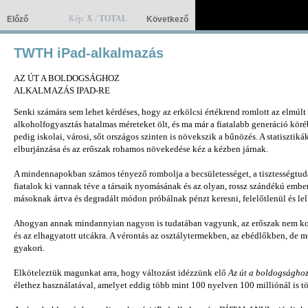
Kép:
X
/
TOTAL
Előző
Következő
TWTH iPad-alkalmazás
AZ ÚT A BOLDOGSÁGHOZ
ALKALMAZÁS IPAD-RE
Senki számára sem lehet kérdéses, hogy az erkölcsi értékrend romlott az elmúlt
alkoholfogyasztás hatalmas méreteket ölt, és ma már a fiatalabb generáció köréb
pedig iskolai, városi, sőt országos szinten is növekszik a bűnözés. A statisztik
elburjánzása és az erőszak rohamos növekedése kéz a kézben járnak.
A mindennapokban számos tényező rombolja a becsületességet, a tisztességtuda
fiatalok ki vannak téve a társaik nyomásának és az olyan, rossz szándékú embe
másoknak ártva és degradált módon próbálnak pénzt keresni, felelőtlenül és lel
Ahogyan annak mindannyian nagyon is tudatában vagyunk, az erőszak nem korl
és az elhagyatott utcákra. A vérontás az osztálytermekben, az ebédlőkben, de m
gyakori.
Elköteleztük magunkat arra, hogy változást idézzünk elő
Az út a boldogságho
élethez használatával, amelyet eddig több mint 100 nyelven 100 milliónál is t