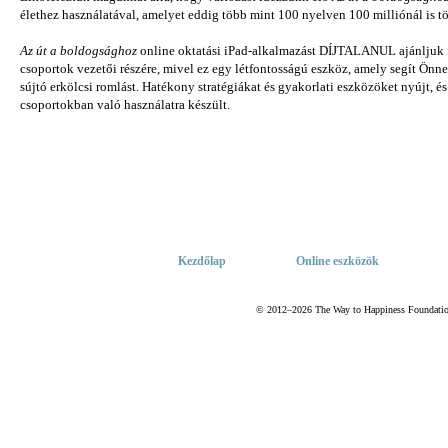
élethez használatával, amelyet eddig több mint 100 nyelven 100 milliónál is t
Az út a boldogsághoz
online oktatási iPad-alkalmazást DÍJTALANUL ajánljuk fe
csoportok vezetői részére, mivel ez egy létfontosságú eszköz, amely segít Önn
sújtó erkölcsi romlást. Hatékony stratégiákat és gyakorlati eszközöket nyújt, 
csoportokban való használatra készült.
Kezdőlap
Online eszközök
© 2012–2026 The Way to Happiness Foundation 