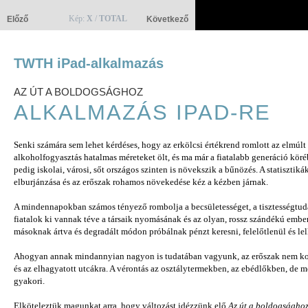
Kép:
X
/
TOTAL
Előző
Következő
TWTH iPad-alkalmazás
AZ ÚT A BOLDOGSÁGHOZ
ALKALMAZÁS IPAD-RE
Senki számára sem lehet kérdéses, hogy az erkölcsi értékrend romlott az elmúlt
alkoholfogyasztás hatalmas méreteket ölt, és ma már a fiatalabb generáció köréb
pedig iskolai, városi, sőt országos szinten is növekszik a bűnözés. A statisztik
elburjánzása és az erőszak rohamos növekedése kéz a kézben járnak.
A mindennapokban számos tényező rombolja a becsületességet, a tisztességtuda
fiatalok ki vannak téve a társaik nyomásának és az olyan, rossz szándékú embe
másoknak ártva és degradált módon próbálnak pénzt keresni, felelőtlenül és lel
Ahogyan annak mindannyian nagyon is tudatában vagyunk, az erőszak nem korl
és az elhagyatott utcákra. A vérontás az osztálytermekben, az ebédlőkben, de m
gyakori.
Elköteleztük magunkat arra, hogy változást idézzünk elő
Az út a boldogságho