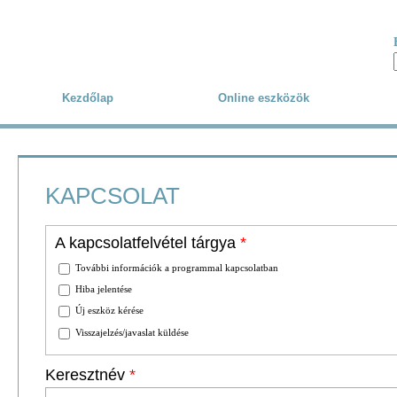
Skip to main content
Kezdőlap
Online eszközök
KAPCSOLAT
A kapcsolatfelvétel tárgya
*
További információk a programmal kapcsolatban
Hiba jelentése
Új eszköz kérése
Visszajelzés/javaslat küldése
Keresztnév
*