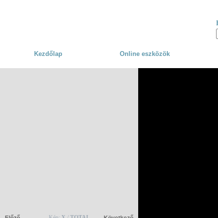
Skip to main content
Kezdőlap
Online eszközök
Kép:
X
/
TOTAL