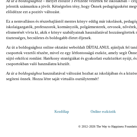
Az út a boldogsághoz
– melyet először 3 évtizede vezettek be iskolákban – célja
jelentik számunkra a jövőt. Kétségtelen tény, hogy Önnek pedagógusként megv
előidézze ezt a pozitív változást.
Ez a nemvallásos és részrehajlástól mentes könyv eddig már iskolások, pedagó
iskolaigazgatók, professzorok, kormányzók, polgármesterek, orvosok, nővérek
elismerését vívta ki, akik e könyv szabályainak használatával hozzásegítettek
tisztességes, becsületes és boldogabb életet éljenek.
Az út a boldogsághoz online oktatási weboldalt DÍJTALANUL ajánljuk fel tanár
csoportok vezetői részére, mivel ez egy létfontosságú eszköz, amely segít Önn
sújtó erkölcsi romlást. Hatékony stratégiákat és gyakorlati eszközöket nyújt, 
csoportokban való használatra készült.
Az út a boldogsághoz
használatával változást hozhat az iskolájában és a köz
segíteni önnek. Hozza létre saját virtuális osztálytermét!
Kezdőlap
Online eszközök
© 2012–2026 The Way to Happiness Foundation 