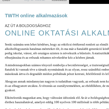
Előző
Következő
TWTH online alkalmazások
AZ ÚT A BOLDOGSÁGHOZ
ONLINE OKTATÁSI ALKA
Senki számára sem lehet kérdéses, hogy az erkölcsi értékrend romlott az elmúlt
alkoholfogyasztás hatalmas méreteket ölt, és ma már a fiatalabb generáció köréb
pedig iskolai, városi, sőt országos szinten is növekszik a bűnözés. A statisztik
elburjánzása és az erőszak rohamos növekedése kéz a kézben járnak.
A mindennapokban számos tényező rombolja a becsületességet, a tisztességtuda
fiatalok ki vannak téve a társaik nyomásának és az olyan, rossz szándékú embe
másoknak ártva és degradált módon próbálnak pénzt keresni, felelőtlenül és lel
Ahogyan annak mindannyian nagyon is tudatában vagyunk, az erőszak nem korl
és az elhagyatott utcákra. A vérontás az osztálytermekben, az ebédlőkben, de m
gyakori.
Elköteleztük magunkat arra, hogy változást idézzünk elő
Az út a boldogságho
élethez használatával, amelyet eddig 100 nyelven 100 milliónál is több példán