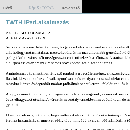
Kép:
X
/
TOTAL
Előző
Következő
TWTH iPad-alkalmazás
AZ ÚT A BOLDOGSÁGHOZ
ALKALMAZÁS IPAD-RE
Senki számára sem lehet kérdéses, hogy az erkölcsi értékrend romlott az elmúlt
alkoholfogyasztás hatalmas méreteket ölt, és ma már a fiatalabb generáció köréb
pedig iskolai, városi, sőt országos szinten is növekszik a bűnözés. A statisztik
elburjánzása és az erőszak rohamos növekedése kéz a kézben járnak.
A mindennapokban számos tényező rombolja a becsületességet, a tisztességtuda
fiatalok ki vannak téve a társaik nyomásának és az olyan, rossz szándékú embe
másoknak ártva és degradált módon próbálnak pénzt keresni, felelőtlenül és lel
Ahogyan annak mindannyian nagyon is tudatában vagyunk, az erőszak nem korl
és az elhagyatott utcákra. A vérontás az osztálytermekben, az ebédlőkben, de m
gyakori.
Elköteleztük magunkat arra, hogy változást idézzünk elő
Az út a boldogságho
élethez használatával, amelyet eddig több mint 100 nyelven 100 milliónál is t