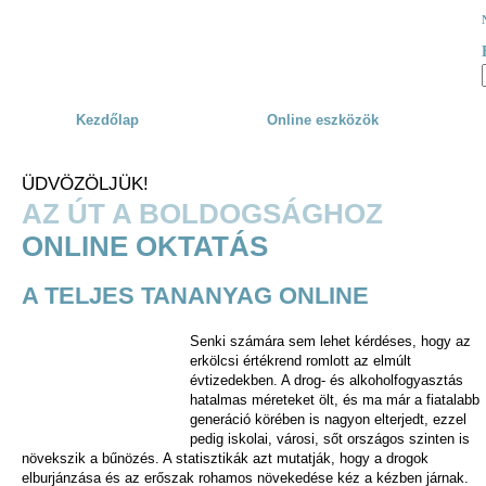
Skip to main content
Kezdőlap
Online eszközök
ÜDVÖZÖLJÜK!
AZ ÚT A BOLDOGSÁGHOZ
ONLINE OKTATÁS
A TELJES TANANYAG ONLINE
Senki számára sem lehet kérdéses, hogy az
erkölcsi értékrend romlott az elmúlt
évtizedekben. A drog- és alkoholfogyasztás
hatalmas méreteket ölt, és ma már a fiatalabb
generáció körében is nagyon elterjedt, ezzel
pedig iskolai, városi, sőt országos szinten is
növekszik a bűnözés. A statisztikák azt mutatják, hogy a drogok
elburjánzása és az erőszak rohamos növekedése kéz a kézben járnak.