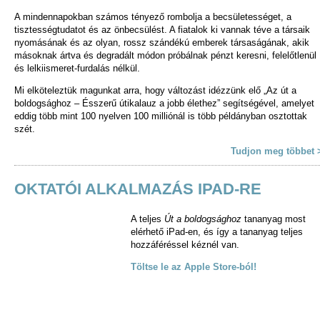
A mindennapokban számos tényező rombolja a becsületességet, a
tisztességtudatot és az önbecsülést. A fiatalok ki vannak téve a társaik
nyomásának és az olyan, rossz szándékú emberek társaságának, akik
másoknak ártva és degradált módon próbálnak pénzt keresni, felelőtlenül
és lelkiismeret-furdalás nélkül.
Mi elköteleztük magunkat arra, hogy változást idézzünk elő „Az út a
boldogsághoz – Ésszerű útikalauz a jobb élethez” segítségével, amelyet
eddig több mint 100 nyelven 100 milliónál is több példányban osztottak
szét.
Tudjon meg többet 
OKTATÓI ALKALMAZÁS IPAD-RE
A teljes
Út a boldogsághoz
tananyag most
elérhető iPad-en, és így a tananyag teljes
hozzáféréssel kéznél van.
Töltse le az Apple Store-ból!