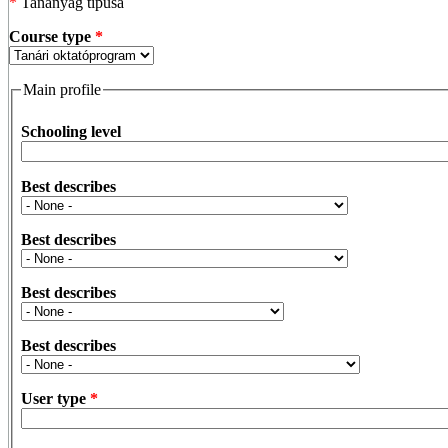
*
Tananyag típusa
Course type
*
Main profile
Schooling level
Best describes
Best describes
Best describes
Best describes
User type
*