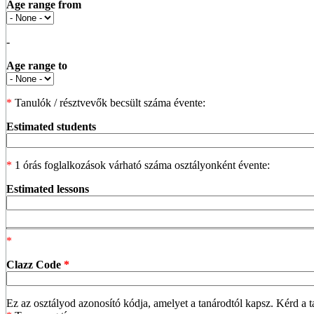
Age range from
-
Age range to
*
Tanulók / résztvevők becsült száma évente:
Estimated students
*
1 órás foglalkozások várható száma osztályonként évente:
Estimated lessons
*
Clazz Code
*
Ez az osztályod azonosító kódja, amelyet a tanárodtól kapsz. Kérd a t