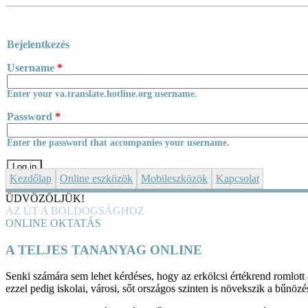
Skip to main content
Bejelentkezés
Username
*
Enter your va.translate.hotline.org username.
Password
*
Enter the password that accompanies your username.
Kezdőlap
Online eszközök
Mobileszközök
Kapcsolat
ÜDVÖZÖLJÜK!
AZ ÚT A BOLDOGSÁGHOZ
ONLINE OKTATÁS
A TELJES TANANYAG ONLINE
Senki számára sem lehet kérdéses, hogy az erkölcsi értékrend romlott 
ezzel pedig iskolai, városi, sőt országos szinten is növekszik a bűnö