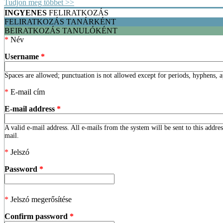
Tudjon meg többet >>
INGYENES
FELIRATKOZÁS
FELIRATKOZÁS TANÁRKÉNT
BEIRATKOZÁS TANULÓKÉNT
*
Név
Username
*
Spaces are allowed; punctuation is not allowed except for periods, hyphens, 
*
E-mail cím
E-mail address
*
A valid e-mail address. All e-mails from the system will be sent to this addre
mail.
*
Jelszó
Password
*
*
Jelszó megerősítése
Confirm password
*