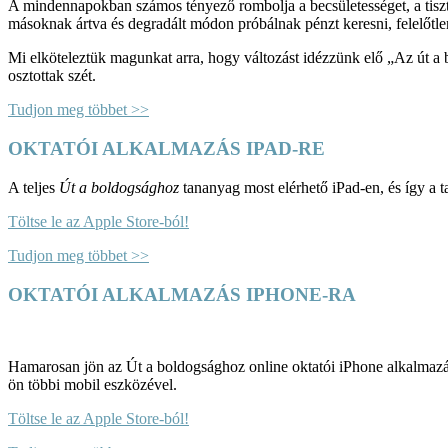
A mindennapokban számos tényező rombolja a becsületességet, a tiszte
másoknak ártva és degradált módon próbálnak pénzt keresni, felelőtlenü
Mi elköteleztük magunkat arra, hogy változást idézzünk elő „Az út a 
osztottak szét.
Tudjon meg többet >>
OKTATÓI ALKALMAZÁS IPAD-RE
A teljes
Út a boldogsághoz
tananyag most elérhető iPad-en, és így a t
Töltse le az Apple Store-ból!
Tudjon meg többet >>
OKTATÓI ALKALMAZÁS IPHONE-RA
Hamarosan jön az Út a boldogsághoz online oktatói iPhone alkalmazás.
ön többi mobil eszközével.
Töltse le az Apple Store-ból!