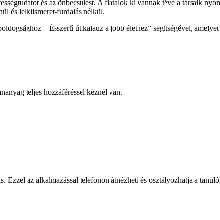
sségtudatot és az önbecsülést. A fiatalok ki vannak téve a társaik ny
l és lelkiismeret-furdalás nélkül.
boldogsághoz – Ésszerű útikalauz a jobb élethez” segítségével, amelyet
ananyag teljes hozzáféréssel kéznél van.
 Ezzel az alkalmazással telefonon átnézheti és osztályozhatja a tanuló