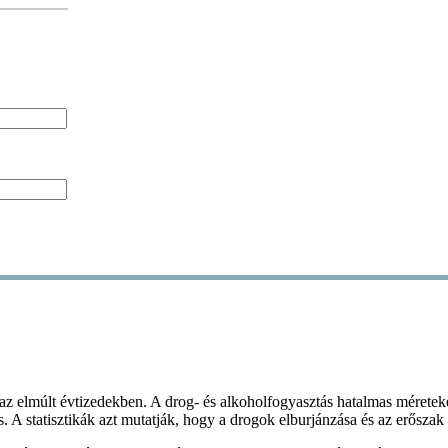
az elmúlt évtizedekben. A drog- és alkoholfogyasztás hatalmas méreteket
zés. A statisztikák azt mutatják, hogy a drogok elburjánzása és az erős