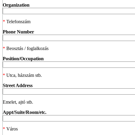
Organization
*
Telefonszám
Phone Number
*
Beosztás / foglalkozás
Position/Occupation
*
Utca, házszám stb.
Street Address
Emelet, ajtó stb.
Appt/Suite/Room/etc.
*
Város