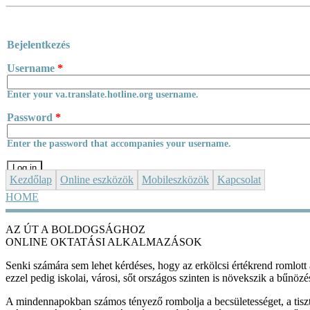
Skip to main content
Bejelentkezés
Username
*
Enter your va.translate.hotline.org username.
Password
*
Enter the password that accompanies your username.
Kezdőlap
Online eszközök
Mobileszközök
Kapcsolat
HOME
YOU ARE HERE
AZ ÚT A BOLDOGSÁGHOZ
ONLINE OKTATÁSI ALKALMAZÁSOK
Senki számára sem lehet kérdéses, hogy az erkölcsi értékrend romlott 
ezzel pedig iskolai, városi, sőt országos szinten is növekszik a bűnö
A mindennapokban számos tényező rombolja a becsületességet, a tiszte