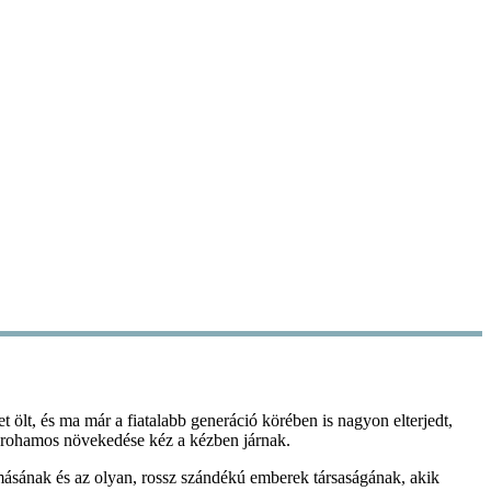
 ölt, és ma már a fiatalabb generáció körében is nagyon elterjedt,
zak rohamos növekedése kéz a kézben járnak.
omásának és az olyan, rossz szándékú emberek társaságának, akik