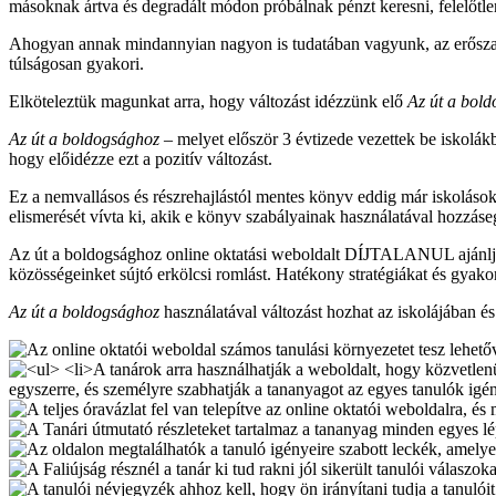
másoknak ártva és degradált módon próbálnak pénzt keresni, felelőtlenü
Ahogyan annak mindannyian nagyon is tudatában vagyunk, az erőszak n
túlságosan gyakori.
Elköteleztük magunkat arra, hogy változást idézzünk elő
Az út a bol
Az út a boldogsághoz
– melyet először 3 évtizede vezettek be iskolák
hogy előidézze ezt a pozitív változást.
Ez a nemvallásos és részrehajlástól mentes könyv eddig már iskoláso
elismerését vívta ki, akik e könyv szabályainak használatával hozzáseg
Az út a boldogsághoz online oktatási weboldalt DÍJTALANUL ajánljuk f
közösségeinket sújtó erkölcsi romlást. Hatékony stratégiákat és gyako
Az út a boldogsághoz
használatával változást hozhat az iskolájában és