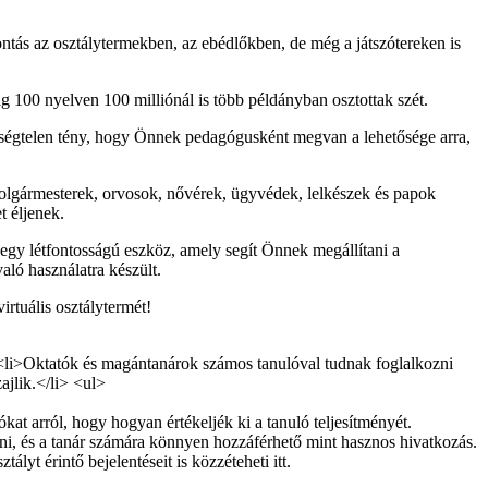
ntás az osztálytermekben, az ebédlőkben, de még a játszótereken is
ig 100 nyelven 100 milliónál is több példányban osztottak szét.
Kétségtelen tény, hogy Önnek pedagógusként megvan a lehetősége arra,
polgármesterek, orvosok, nővérek, ügyvédek, lelkészek és papok
t éljenek.
egy létfontosságú eszköz, amely segít Önnek megállítani a
aló használatra készült.
rtuális osztálytermét!