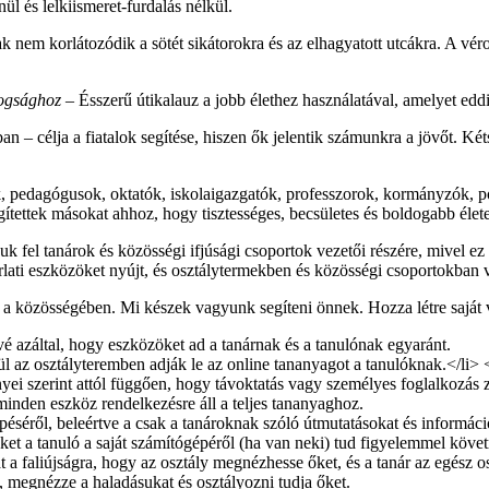
l és lelkiismeret-furdalás nélkül.
em korlátozódik a sötét sikátorokra és az elhagyatott utcákra. A véro
dogsághoz
– Ésszerű útikalauz a jobb élethez használatával, amelyet edd
ban – célja a fiatalok segítése, hiszen ők jelentik számunkra a jövőt. 
k, pedagógusok, oktatók, iskolaigazgatók, professzorok, kormányzók, 
ítettek másokat ahhoz, hogy tisztességes, becsületes és boldogabb élete
el tanárok és közösségi ifjúsági csoportok vezetői részére, mivel ez 
rlati eszközöket nyújt, és osztálytermekben és közösségi csoportokban v
 a közösségében. Mi készek vagyunk segíteni önnek. Hozza létre saját vi