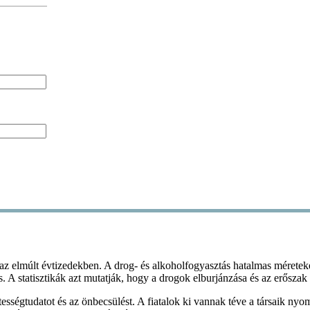
az elmúlt évtizedekben. A drog- és alkoholfogyasztás hatalmas méreteket
zés. A statisztikák azt mutatják, hogy a drogok elburjánzása és az erős
sségtudatot és az önbecsülést. A fiatalok ki vannak téve a társaik ny